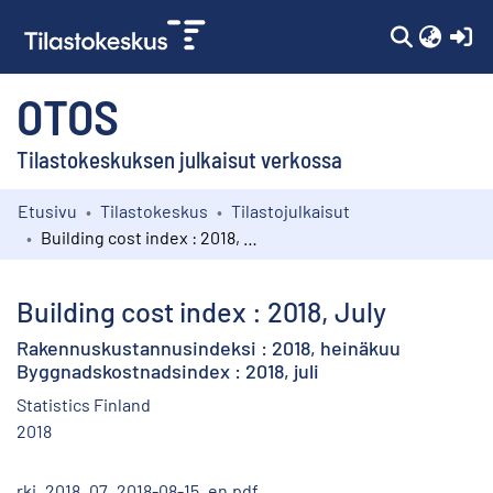
(c
OTOS
Tilastokeskuksen julkaisut verkossa
Etusivu
Tilastokeskus
Tilastojulkaisut
Kokoelmat
Building cost index : 2018, July
Selaa
Building cost index : 2018, July
Rakennuskustannusindeksi : 2018, heinäkuu
Byggnadskostnadsindex : 2018, juli
Statistics Finland
2018
rki_2018_07_2018-08-15_en.pdf