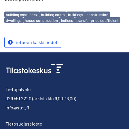
Avainsanat
building cost index
building costs
buildings
construction
dwellings
house construction
indices
transfer price coefficient
Tietueen kaikki tiedot
Tietopalvelu
029 551 2220
(arkisin klo 9.00-16.00)
info@stat.fi
Tietosuojaseloste