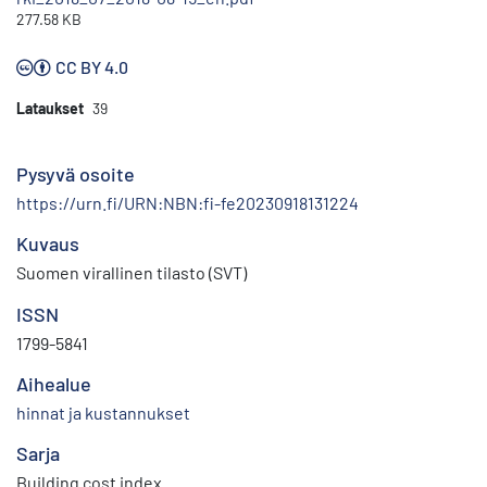
277.58 KB
CC BY 4.0
Lataukset
39
Pysyvä osoite
https://urn.fi/URN:NBN:fi-fe20230918131224
Kuvaus
Suomen virallinen tilasto (SVT)
ISSN
1799-5841
Aihealue
hinnat ja kustannukset
Sarja
Building cost index