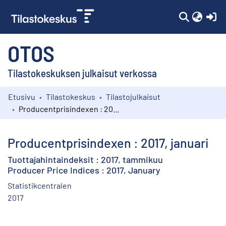
(c
OTOS
Tilastokeskuksen julkaisut verkossa
Etusivu
Tilastokeskus
Tilastojulkaisut
Kokoelmat
Producentprisindexen : 2017, januari
Selaa
Producentprisindexen : 2017, januari
Tuottajahintaindeksit : 2017, tammikuu
Producer Price Indices : 2017, January
Statistikcentralen
2017