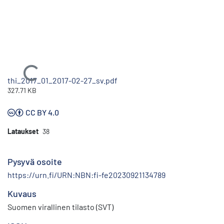
Ladataan...
thi_2017_01_2017-02-27_sv.pdf
327.71 KB
CC BY 4.0
Lataukset
38
Pysyvä osoite
https://urn.fi/URN:NBN:fi-fe20230921134789
Kuvaus
Suomen virallinen tilasto (SVT)