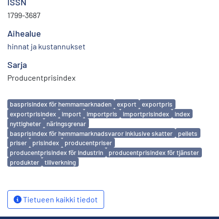
ISSN
1799-3687
Aihealue
hinnat ja kustannukset
Sarja
Producentprisindex
Avainsanat
basprisindex för hemmamarknaden
export
exportpris
exportprisindex
import
importpris
importprisindex
index
nyttigheter
näringsgrenar
basprisindex för hemmamarknadsvaror inklusive skatter
pellets
priser
prisindex
producentpriser
producentprisindex för industrin
producentprisindex för tjänster
produkter
tillverkning
Tietueen kaikki tiedot