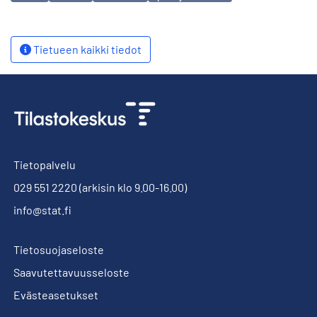
Tietueen kaikki tiedot
Tietopalvelu
029 551 2220
(arkisin klo 9.00-16.00)
info@stat.fi
Tietosuojaseloste
Saavutettavuusseloste
Evästeasetukset