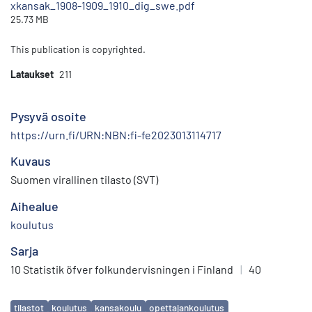
xkansak_1908-1909_1910_dig_swe.pdf
25.73 MB
This publication is copyrighted.
Lataukset
211
Pysyvä osoite
https://urn.fi/URN:NBN:fi-fe2023013114717
Kuvaus
Suomen virallinen tilasto (SVT)
Aihealue
koulutus
Sarja
10 Statistik öfver folkundervisningen i Finland
|
40
Avainsanat
tilastot
koulutus
kansakoulu
opettajankoulutus