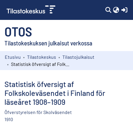
(c
OTOS
Tilastokeskuksen julkaisut verkossa
Etusivu
Tilastokeskus
Tilastojulkaisut
Kokoelmat
Statistisk öfversigt af Folkskoleväsendet i Finland för läseåret 1908–1909
Selaa
Statistisk öfversigt af
Folkskoleväsendet i Finland för
läseåret 1908–1909
Öfverstyrelsen för Skolväsendet
1910