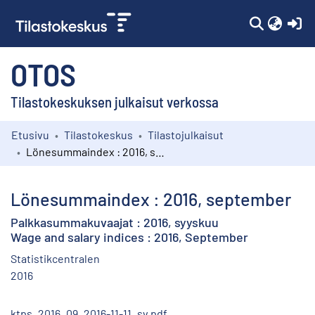
(c
OTOS
Tilastokeskuksen julkaisut verkossa
Etusivu
Tilastokeskus
Tilastojulkaisut
Kokoelmat
Lönesummaindex : 2016, september
Selaa
Lönesummaindex : 2016, september
Palkkasummakuvaajat : 2016, syyskuu
Wage and salary indices : 2016, September
Statistikcentralen
2016
ktps_2016_09_2016-11-11_sv.pdf