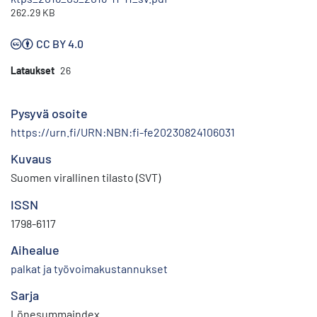
262.29 KB
CC BY 4.0
Lataukset
26
Pysyvä osoite
https://urn.fi/URN:NBN:fi-fe20230824106031
Kuvaus
Suomen virallinen tilasto (SVT)
ISSN
1798-6117
Aihealue
palkat ja työvoimakustannukset
Sarja
Lönesummaindex