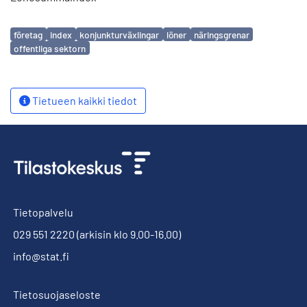
Avainsanat
företag
index
konjunkturväxlingar
löner
näringsgrenar
offentliga sektorn
Tietueen kaikki tiedot
Tietopalvelu
029 551 2220
(arkisin klo 9.00-16.00)
info@stat.fi
Tietosuojaseloste