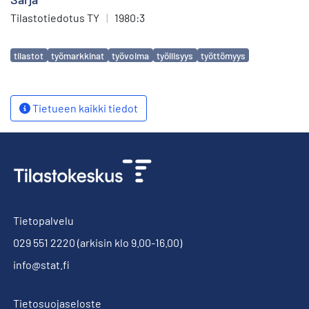
Tilastotiedotus TY
|
1980:3
Avainsanat
tilastot
työmarkkinat
työvoima
työllisyys
työttömyys
Tietueen kaikki tiedot
Tietopalvelu
029 551 2220
(arkisin klo 9.00-16.00)
info@stat.fi
Tietosuojaseloste