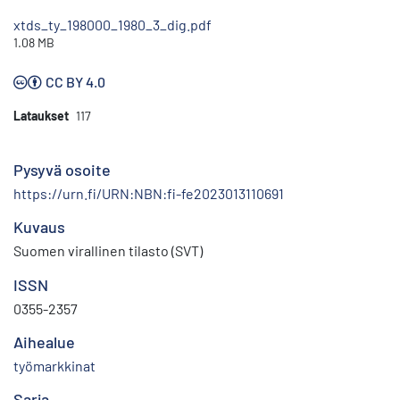
xtds_ty_198000_1980_3_dig.pdf
1.08 MB
CC BY 4.0
Lataukset
117
Pysyvä osoite
https://urn.fi/URN:NBN:fi-fe2023013110691
Kuvaus
Suomen virallinen tilasto (SVT)
ISSN
0355-2357
Aihealue
työmarkkinat
Sarja