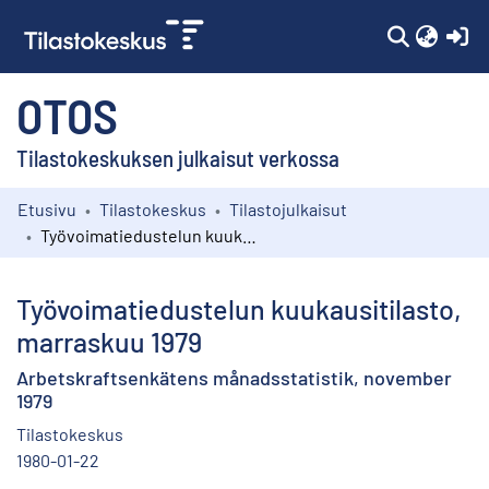
(c
OTOS
Tilastokeskuksen julkaisut verkossa
Etusivu
Tilastokeskus
Tilastojulkaisut
Kokoelmat
Työvoimatiedustelun kuukausitilasto, marraskuu 1979
Selaa
Työvoimatiedustelun kuukausitilasto,
marraskuu 1979
Arbetskraftsenkätens månadsstatistik, november
1979
Tilastokeskus
1980-01-22