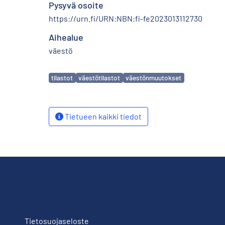
Pysyvä osoite
https://urn.fi/URN:NBN:fi-fe2023013112730
Aihealue
väestö
Avainsanat
tilastot
väestötilastot
väestönmuutokset
Tietueen kaikki tiedot
Tietosuojaseloste