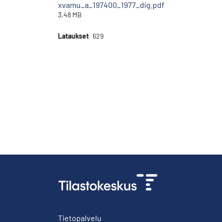
xvamu_a_197400_1977_dig.pdf
3.48 MB
Lataukset
629
Tietopalvelu