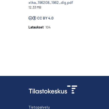
xtka_196208_1962_dig.pdf
12.33 MB
CC BY 4.0
Lataukset
104
Tietopalvelu