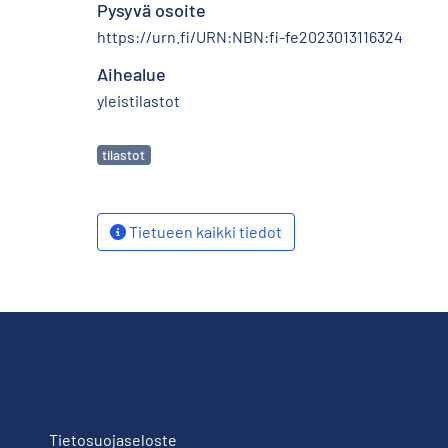
Pysyvä osoite
https://urn.fi/URN:NBN:fi-fe2023013116324
Aihealue
yleistilastot
Avainsanat
tilastot
Tietueen kaikki tiedot
Tietosuojaseloste