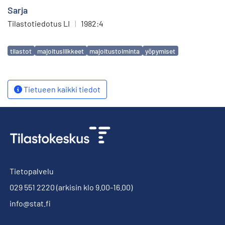
Sarja
Tilastotiedotus LI
|
1982:4
Avainsanat
tilastot
majoitusliikkeet
majoitustoiminta
yöpymiset
Tietueen kaikki tiedot
Tietopalvelu
029 551 2220
(arkisin klo 9.00-16.00)
info@stat.fi