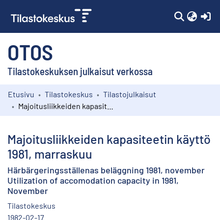
(c
OTOS
Tilastokeskuksen julkaisut verkossa
Etusivu
Tilastokeskus
Tilastojulkaisut
Kokoelmat
Majoitusliikkeiden kapasiteetin käyttö 1981, marraskuu
Selaa
Majoitusliikkeiden kapasiteetin käyttö
1981, marraskuu
Härbärgeringsställenas beläggning 1981, november
Utilization of accomodation capacity in 1981,
November
Tilastokeskus
1982-02-17