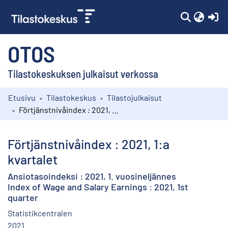
(c
OTOS
Tilastokeskuksen julkaisut verkossa
Etusivu
Tilastokeskus
Tilastojulkaisut
Kokoelmat
Förtjänstnivåindex : 2021, 1:a kvartalet
Selaa
Förtjänstnivåindex : 2021, 1:a
kvartalet
Ansiotasoindeksi : 2021, 1. vuosineljännes
Index of Wage and Salary Earnings : 2021, 1st
quarter
Statistikcentralen
2021