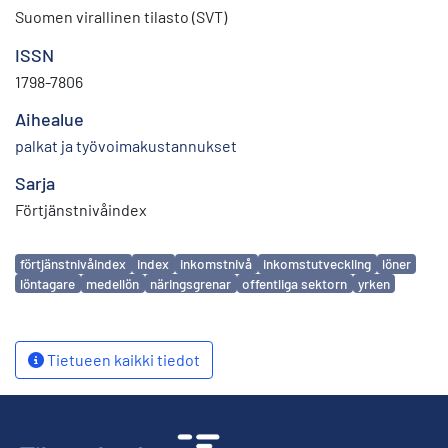
Suomen virallinen tilasto (SVT)
ISSN
1798-7806
Aihealue
palkat ja työvoimakustannukset
Sarja
Förtjänstnivåindex
Avainsanat
förtjänstnivåindex
index
inkomstnivå
inkomstutveckling
löner
löntagare
medellön
näringsgrenar
offentliga sektorn
yrken
Tietueen kaikki tiedot