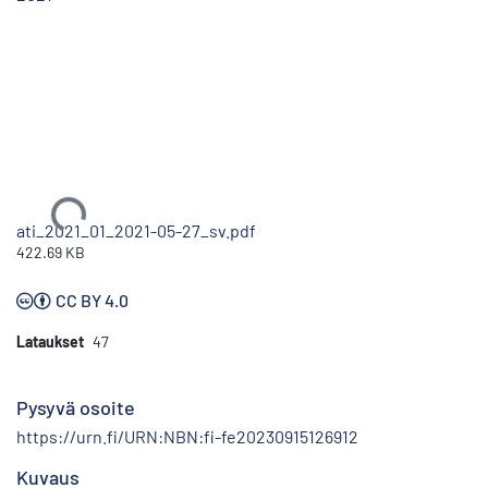
Ladataan...
ati_2021_01_2021-05-27_sv.pdf
422.69 KB
CC BY 4.0
Lataukset
47
Pysyvä osoite
https://urn.fi/URN:NBN:fi-fe20230915126912
Kuvaus