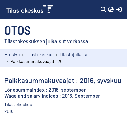
(c
OTOS
Tilastokeskuksen julkaisut verkossa
Etusivu
Tilastokeskus
Tilastojulkaisut
Kokoelmat
Palkkasummakuvaajat : 2016, syyskuu
Selaa
Palkkasummakuvaajat : 2016, syyskuu
Lönesummaindex : 2016, september
Wage and salary indices : 2016, September
Tilastokeskus
2016