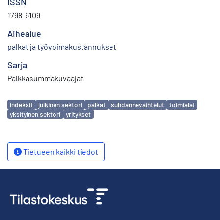
ISSN
1798-6109
Aihealue
palkat ja työvoimakustannukset
Sarja
Palkkasummakuvaajat
Avainsanat
indeksit
julkinen sektori
palkat
suhdannevaihtelut
toimialat
yksityinen sektori
yritykset
Tietueen kaikki tiedot