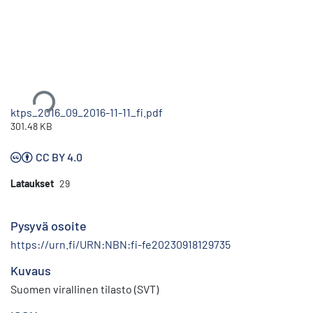
Ladataan...
ktps_2016_09_2016-11-11_fi.pdf
301.48 KB
CC BY 4.0
Lataukset
29
Pysyvä osoite
https://urn.fi/URN:NBN:fi-fe20230918129735
Kuvaus
Suomen virallinen tilasto (SVT)