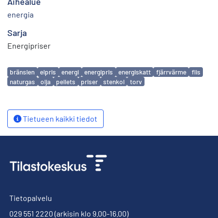
Aihealue
energia
Sarja
Energipriser
Avainsanat
bränslen
elpris
energi
energipris
energiskatt
fjärrvärme
flis
naturgas
olja
pellets
priser
stenkol
torv
Tietueen kaikki tiedot
Tietopalvelu
029 551 2220
(arkisin klo 9.00-16.00)