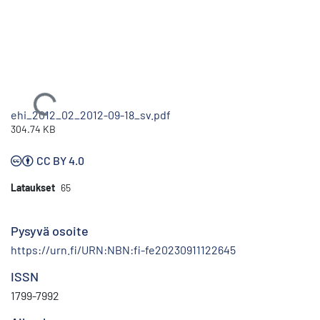
Ladataan...
ehi_2012_02_2012-09-18_sv.pdf
304.74 KB
CC BY 4.0
Lataukset
65
Pysyvä osoite
https://urn.fi/URN:NBN:fi-fe20230911122645
ISSN
1799-7992