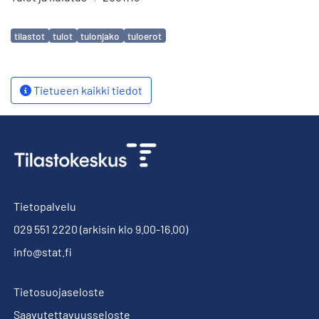
Avainsanat
tilastot
tulot
tulonjako
tuloerot
Tietueen kaikki tiedot
Tietopalvelu
029 551 2220
(arkisin klo 9.00-16.00)
info@stat.fi
Tietosuojaseloste
Saavutettavuusseloste