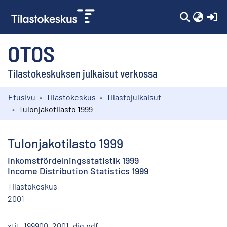
(c
OTOS
Tilastokeskuksen julkaisut verkossa
Etusivu
Tilastokeskus
Tilastojulkaisut
Kokoelmat
Tulonjakotilasto 1999
Selaa
Tulonjakotilasto 1999
Inkomstfördelningsstatistik 1999
Income Distribution Statistics 1999
Tilastokeskus
2001
xtjt_199900_2001_dig.pdf