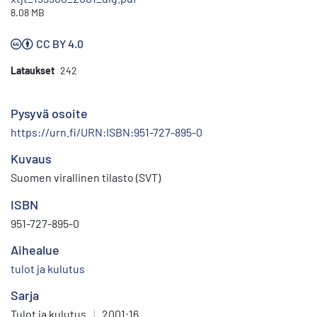
8.08 MB
CC BY 4.0
Lataukset
242
Pysyvä osoite
https://urn.fi/URN:ISBN:951-727-895-0
Kuvaus
Suomen virallinen tilasto (SVT)
ISBN
951-727-895-0
Aihealue
tulot ja kulutus
Sarja
Tulot ja kulutus
|
2001:16