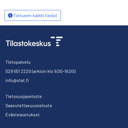
Tietueen kaikki tiedot
Tietopalvelu
029 551 2220
(arkisin klo 9.00-16.00)
info@stat.fi
Tietosuojaseloste
Saavutettavuusseloste
Evästeasetukset