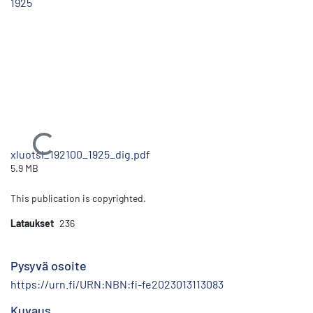
1925
Ladataan...
xluotsi_192100_1925_dig.pdf
5.9 MB
This publication is copyrighted.
Lataukset
236
Pysyvä osoite
https://urn.fi/URN:NBN:fi-fe2023013113083
Kuvaus