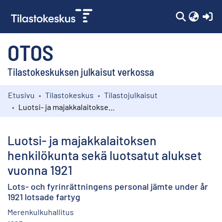
(c
OTOS
Tilastokeskuksen julkaisut verkossa
Etusivu
Tilastokeskus
Tilastojulkaisut
Kokoelmat
Luotsi- ja majakkalaitoksen henkilökunta sekä luotsatut alukset vuonna 1921
Selaa
Luotsi- ja majakkalaitoksen
henkilökunta sekä luotsatut alukset
vuonna 1921
Lots- och fyrinrättningens personal jämte under år
1921 lotsade fartyg
Merenkulkuhallitus