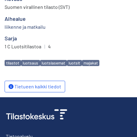
Suomen virallinen tilasto (SVT)
Aihealue
liikenne ja matkailu
Sarja
1 C Luotsitilastoa
|
4
Avainsanat
tilastot
luotsaus
luotsiasemat
luotsit
majakat
Tietueen kaikki tiedot
Tietopalvelu