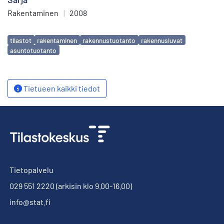
Rakentaminen
|
2008
Avainsanat
tilastot
rakentaminen
rakennustuotanto
rakennusluvat
asuntotuotanto
Tietueen kaikki tiedot
Tietopalvelu
029 551 2220
(arkisin klo 9.00-16.00)
info@stat.fi