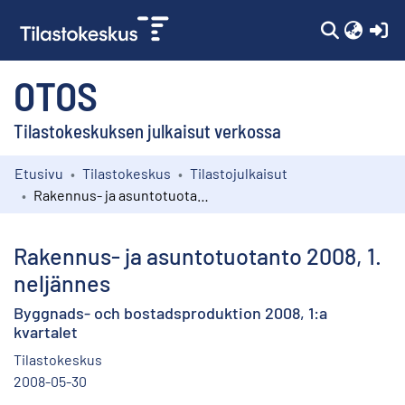
(c
OTOS
Tilastokeskuksen julkaisut verkossa
Etusivu
Tilastokeskus
Tilastojulkaisut
Kokoelmat
Rakennus- ja asuntotuotanto 2008, 1. neljännes
Selaa
Rakennus- ja asuntotuotanto 2008, 1.
neljännes
Byggnads- och bostadsproduktion 2008, 1:a
kvartalet
Tilastokeskus
2008-05-30