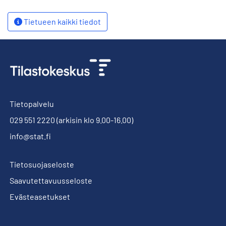
Tietueen kaikki tiedot
Tietopalvelu
029 551 2220
(arkisin klo 9.00-16.00)
info@stat.fi
Tietosuojaseloste
Saavutettavuusseloste
Evästeasetukset