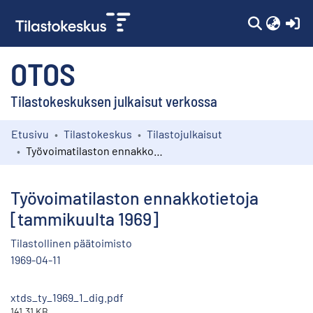
(c
OTOS
Tilastokeskuksen julkaisut verkossa
Etusivu
Tilastokeskus
Tilastojulkaisut
Kokoelmat
Työvoimatilaston ennakkotietoja [tammikuulta 1969]
Selaa
Työvoimatilaston ennakkotietoja
[tammikuulta 1969]
Tilastollinen päätoimisto
1969-04-11
xtds_ty_1969_1_dig.pdf
141.31 KB