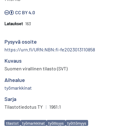
CC BY 4.0
Lataukset
163
Pysyvä osoite
https://urn.fi/URN:NBN:fi-fe2023013110858
Kuvaus
Suomen virallinen tilasto (SVT)
Aihealue
työmarkkinat
Sarja
Tilastotiedotus TY
|
1961:1
Avainsanat
tilastot
työmarkkinat
työllisyys
työttömyys