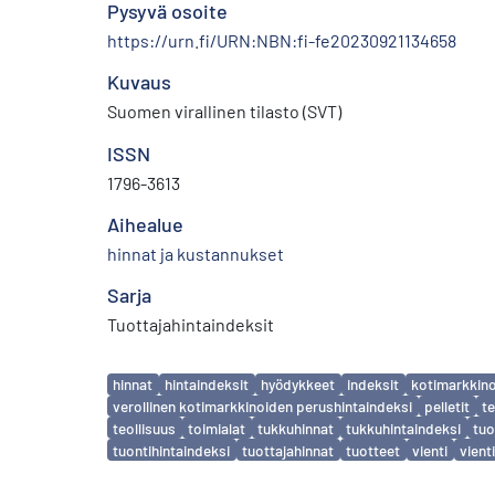
Pysyvä osoite
https://urn.fi/URN:NBN:fi-fe20230921134658
Kuvaus
Suomen virallinen tilasto (SVT)
ISSN
1796-3613
Aihealue
hinnat ja kustannukset
Sarja
Tuottajahintaindeksit
Avainsanat
hinnat
hintaindeksit
hyödykkeet
indeksit
kotimarkkino
verollinen kotimarkkinoiden perushintaindeksi
pelletit
te
teollisuus
toimialat
tukkuhinnat
tukkuhintaindeksi
tuo
tuontihintaindeksi
tuottajahinnat
tuotteet
vienti
vient