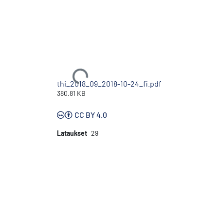
Ladataan...
thi_2018_09_2018-10-24_fi.pdf
380.81 KB
CC BY 4.0
Lataukset
29