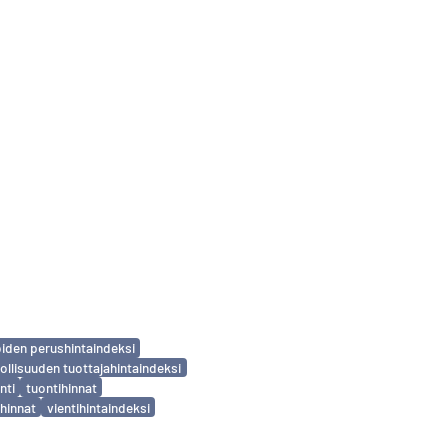
iden perushintaindeksi
ollisuuden tuottajahintaindeksi
nti
tuontihinnat
ihinnat
vientihintaindeksi