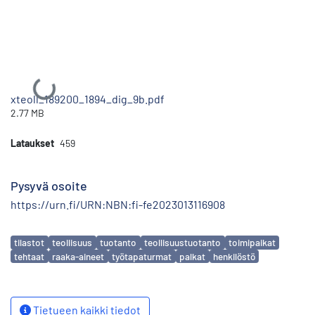
Ladataan...
xteoll_189200_1894_dig_9b.pdf
2.77 MB
Lataukset
459
Pysyvä osoite
https://urn.fi/URN:NBN:fi-fe2023013116908
Avainsanat
tilastot
teollisuus
tuotanto
teollisuustuotanto
toimipaikat
tehtaat
raaka-aineet
työtapaturmat
palkat
henkilöstö
Tietueen kaikki tiedot