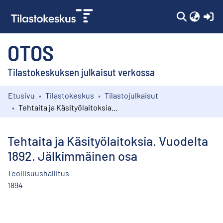
(c
OTOS
Tilastokeskuksen julkaisut verkossa
Etusivu
Tilastokeskus
Tilastojulkaisut
Kokoelmat
Tehtaita ja Käsityölaitoksia. Vuodelta 1892. Jälkimmäinen osa
Selaa
Tehtaita ja Käsityölaitoksia. Vuodelta
1892. Jälkimmäinen osa
Teollisuushallitus
1894