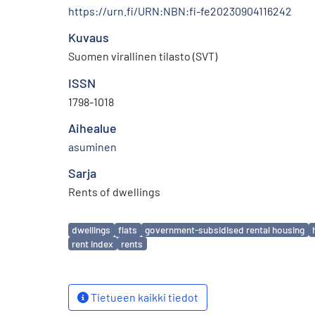
https://urn.fi/URN:NBN:fi-fe20230904116242
Kuvaus
Suomen virallinen tilasto (SVT)
ISSN
1798-1018
Aihealue
asuminen
Sarja
Rents of dwellings
Avainsanat
dwellings
flats
government-subsidised rental housing
rent index
rents
Tietueen kaikki tiedot