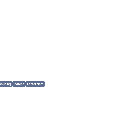
housing
indices
rental flats