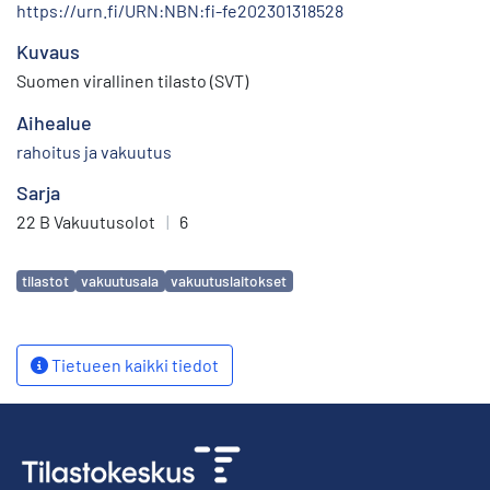
https://urn.fi/URN:NBN:fi-fe202301318528
Kuvaus
Suomen virallinen tilasto (SVT)
Aihealue
rahoitus ja vakuutus
Sarja
22 B Vakuutusolot
|
6
Avainsanat
tilastot
vakuutusala
vakuutuslaitokset
Tietueen kaikki tiedot