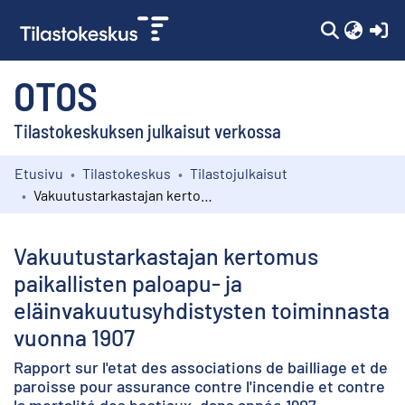
(c
OTOS
Tilastokeskuksen julkaisut verkossa
Etusivu
Tilastokeskus
Tilastojulkaisut
Kokoelmat
Vakuutustarkastajan kertomus paikallisten paloapu- ja eläinvakuutusyhdistysten toiminnasta vuonna 1907
Selaa
Vakuutustarkastajan kertomus
paikallisten paloapu- ja
eläinvakuutusyhdistysten toiminnasta
vuonna 1907
Rapport sur l'etat des associations de bailliage et de
paroisse pour assurance contre l'incendie et contre