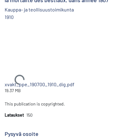
la mortalité des bestiaux, dans année 1907
Kauppa- ja teollisuustoimikunta
1910
Ladataan...
xvakt_ppe_190700_1910_dig.pdf
19.37 MB
This publication is copyrighted.
Lataukset
150
Pysyvä osoite