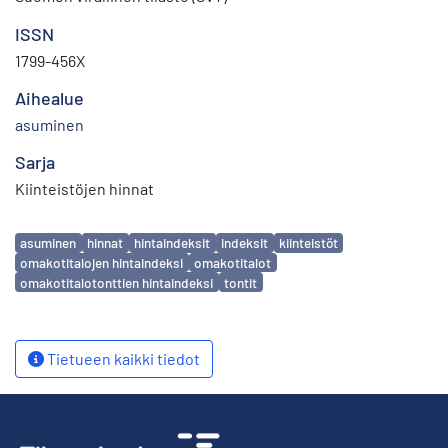
ISSN
1799-456X
Aihealue
asuminen
Sarja
Kiinteistöjen hinnat
Avainsanat
asuminen
hinnat
hintaindeksit
indeksit
kiinteistöt
omakotitalojen hintaindeksi
omakotitalot
omakotitalotonttien hintaindeksi
tontit
Tietueen kaikki tiedot