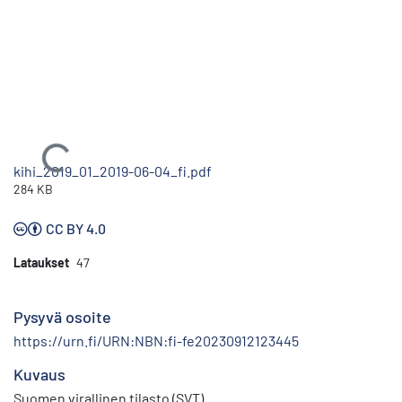
Ladataan...
kihi_2019_01_2019-06-04_fi.pdf
284 KB
CC BY 4.0
Lataukset
47
Pysyvä osoite
https://urn.fi/URN:NBN:fi-fe20230912123445
Kuvaus
Suomen virallinen tilasto (SVT)