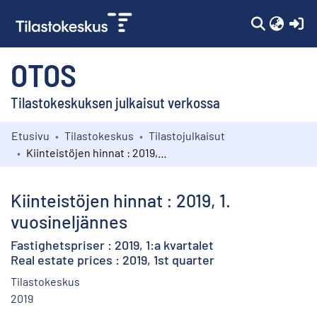
(c
OTOS
Tilastokeskuksen julkaisut verkossa
Etusivu
Tilastokeskus
Tilastojulkaisut
Kokoelmat
Kiinteistöjen hinnat : 2019, 1. vuosineljännes
Selaa
Kiinteistöjen hinnat : 2019, 1.
vuosineljännes
Fastighetspriser : 2019, 1:a kvartalet
Real estate prices : 2019, 1st quarter
Tilastokeskus
2019