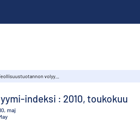
Teollisuustuotannon volyymi-indeksi : 2010, toukokuu
yymi-indeksi : 2010, toukokuu
10, maj
 May