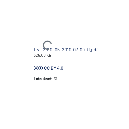
Ladataan...
ttvi_2010_05_2010-07-09_fi.pdf
325.06 KB
CC BY 4.0
Lataukset
51