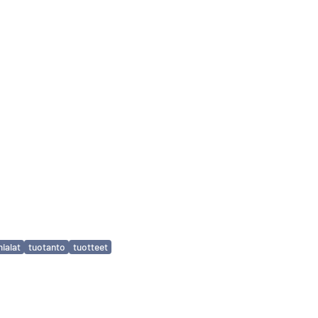
mialat
tuotanto
tuotteet