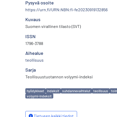
Pysyvä osoite
https://urn.fi/URN:NBN:fi-fe20230919132856
Kuvaus
Suomen virallinen tilasto (SVT)
ISSN
1796-3788
Aihealue
teollisuus
Sarja
Teollisuustuotannon volyymi-indeksi
Avainsanat
hyödykkeet
indeksit
suhdannevaihtelut
teollisuus
toi
volyymi-indeksit
Tietueen kaikki tiedot