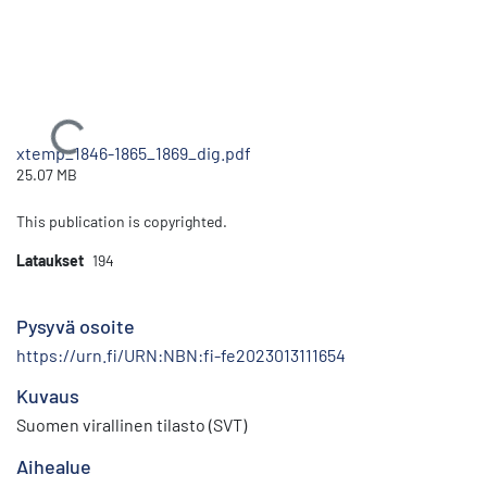
Ladataan...
xtemp_1846-1865_1869_dig.pdf
25.07 MB
This publication is copyrighted.
Lataukset
194
Pysyvä osoite
https://urn.fi/URN:NBN:fi-fe2023013111654
Kuvaus
Suomen virallinen tilasto (SVT)
Aihealue