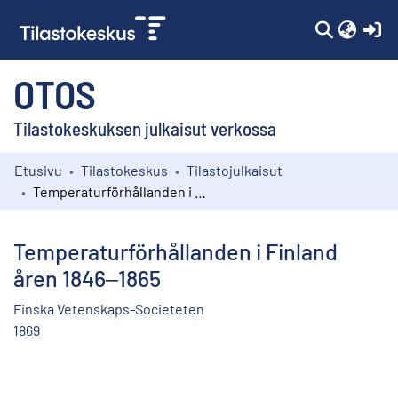
(c
OTOS
Tilastokeskuksen julkaisut verkossa
Etusivu
Tilastokeskus
Tilastojulkaisut
Kokoelmat
Temperaturförhållanden i Finland åren 1846‒1865
Selaa
Temperaturförhållanden i Finland
åren 1846‒1865
Finska Vetenskaps-Societeten
1869