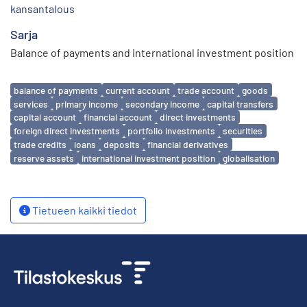
kansantalous
Sarja
Balance of payments and international investment position
Avainsanat
balance of payments
current account
trade account
goods
services
primary income
secondary income
capital transfers
capital account
financial account
direct investments
foreign direct investments
portfolio investments
securities
trade credits
loans
deposits
financial derivatives
reserve assets
international investment position
globalisation
Tietueen kaikki tiedot