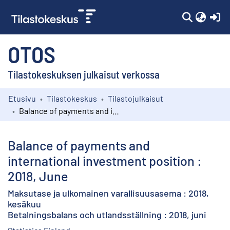
(c
OTOS
Tilastokeskuksen julkaisut verkossa
Etusivu
Tilastokeskus
Tilastojulkaisut
Kokoelmat
Balance of payments and international investment position : 2018, June
Selaa
Balance of payments and
international investment position :
2018, June
Maksutase ja ulkomainen varallisuusasema : 2018,
kesäkuu
Betalningsbalans och utlandsställning : 2018, juni