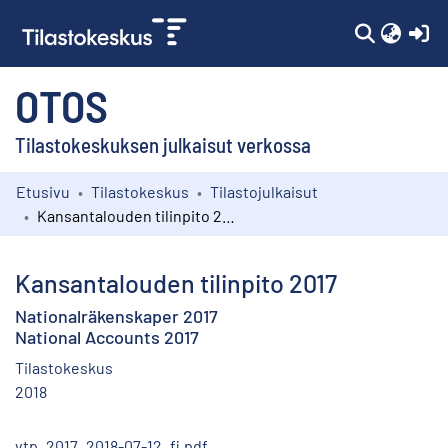
(c
OTOS
Tilastokeskuksen julkaisut verkossa
Etusivu
Tilastokeskus
Tilastojulkaisut
Kokoelmat
Kansantalouden tilinpito 2017
Selaa
Kansantalouden tilinpito 2017
Nationalräkenskaper 2017
National Accounts 2017
Tilastokeskus
2018
vtp_2017_2018-07-12_fi.pdf