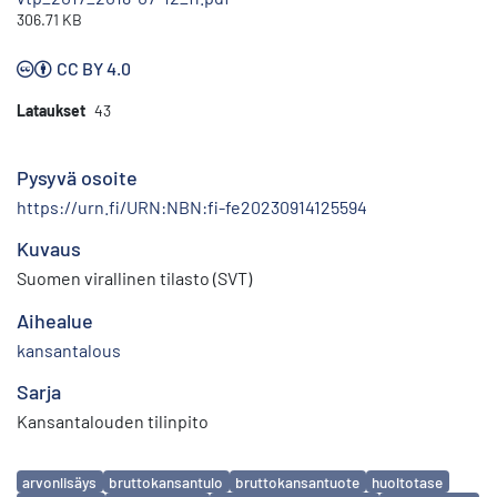
306.71 KB
CC BY 4.0
Lataukset
43
Pysyvä osoite
https://urn.fi/URN:NBN:fi-fe20230914125594
Kuvaus
Suomen virallinen tilasto (SVT)
Aihealue
kansantalous
Sarja
Kansantalouden tilinpito
Avainsanat
arvonlisäys
bruttokansantulo
bruttokansantuote
huoltotase