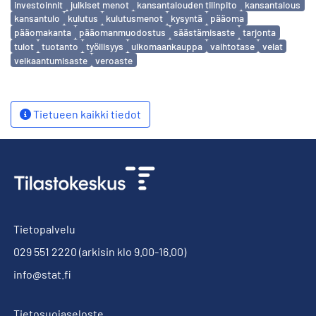
investoinnit
julkiset menot
kansantalouden tilinpito
kansantalous
kansantulo
kulutus
kulutusmenot
kysyntä
pääoma
pääomakanta
pääomanmuodostus
säästämisaste
tarjonta
tulot
tuotanto
työllisyys
ulkomaankauppa
vaihtotase
velat
velkaantumisaste
veroaste
Tietueen kaikki tiedot
Tietopalvelu
029 551 2220
(arkisin klo 9.00-16.00)
info@stat.fi
Tietosuojaseloste