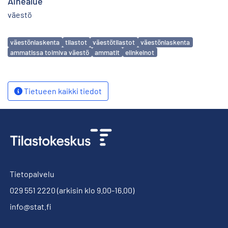
Aihealue
väestö
Avainsanat
väestönlaskenta
tilastot
väestötilastot
väestönlaskenta
ammatissa toimiva väestö
ammatit
elinkeinot
Tietueen kaikki tiedot
Tietopalvelu
029 551 2220
(arkisin klo 9.00-16.00)
info@stat.fi