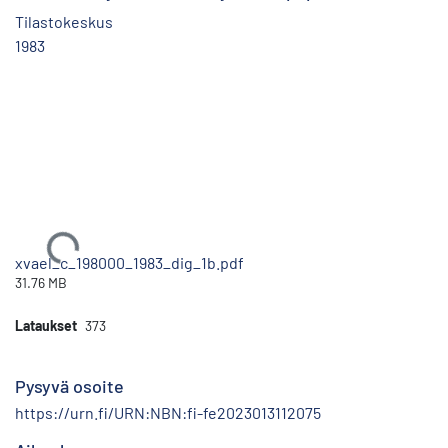
Tilastokeskus
1983
Ladataan...
xvael_c_198000_1983_dig_1b.pdf
31.76 MB
Lataukset
373
Pysyvä osoite
https://urn.fi/URN:NBN:fi-fe2023013112075