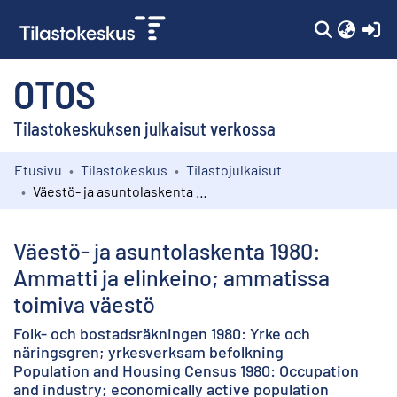
(c
OTOS
Tilastokeskuksen julkaisut verkossa
Etusivu
Tilastokeskus
Tilastojulkaisut
Kokoelmat
Väestö- ja asuntolaskenta 1980: Ammatti ja elinkeino; ammatissa toimiva väestö
Selaa
Väestö- ja asuntolaskenta 1980:
Ammatti ja elinkeino; ammatissa
toimiva väestö
Folk- och bostadsräkningen 1980: Yrke och
näringsgren; yrkesverksam befolkning
Population and Housing Census 1980: Occupation
and industry; economically active population