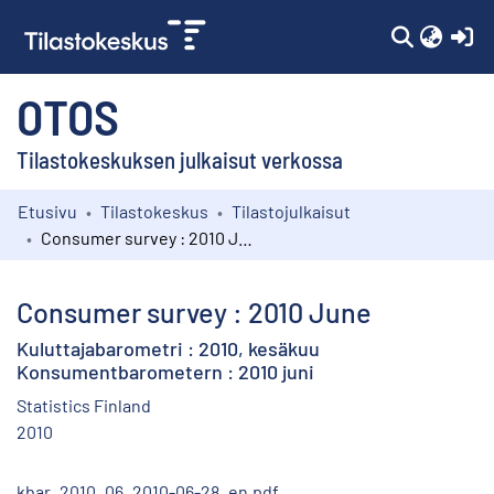
(c
OTOS
Tilastokeskuksen julkaisut verkossa
Etusivu
Tilastokeskus
Tilastojulkaisut
Kokoelmat
Consumer survey : 2010 June
Selaa
Consumer survey : 2010 June
Kuluttajabarometri : 2010, kesäkuu
Konsumentbarometern : 2010 juni
Statistics Finland
2010
kbar_2010_06_2010-06-28_en.pdf