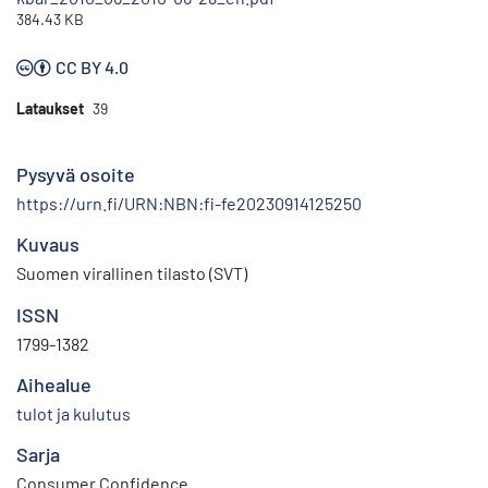
384.43 KB
CC BY 4.0
Lataukset
39
Pysyvä osoite
https://urn.fi/URN:NBN:fi-fe20230914125250
Kuvaus
Suomen virallinen tilasto (SVT)
ISSN
1799-1382
Aihealue
tulot ja kulutus
Sarja
Consumer Confidence