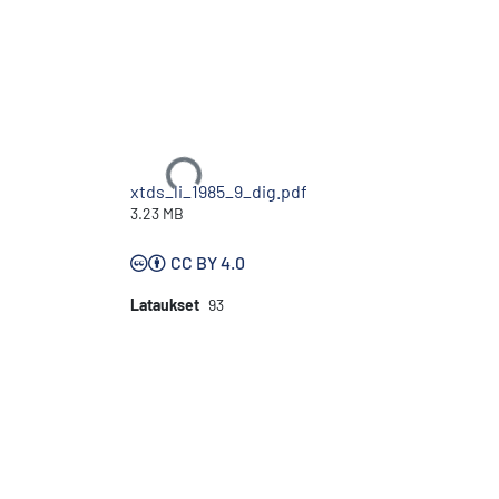
Ladataan...
xtds_li_1985_9_dig.pdf
3.23 MB
CC BY 4.0
Lataukset
93