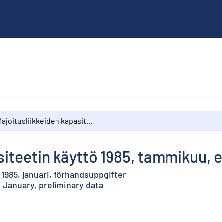
Majoitusliikkeiden kapasiteetin käyttö 1985, tammikuu, ennakkotietoja
siteetin käyttö 1985, tammikuu, 
1985, januari, förhandsuppgifter
, January, preliminary data