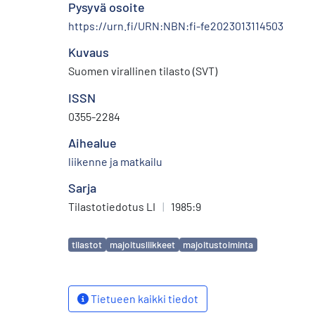
Pysyvä osoite
https://urn.fi/URN:NBN:fi-fe2023013114503
Kuvaus
Suomen virallinen tilasto (SVT)
ISSN
0355-2284
Aihealue
liikenne ja matkailu
Sarja
Tilastotiedotus LI
|
1985:9
Avainsanat
tilastot
majoitusliikkeet
majoitustoiminta
Tietueen kaikki tiedot