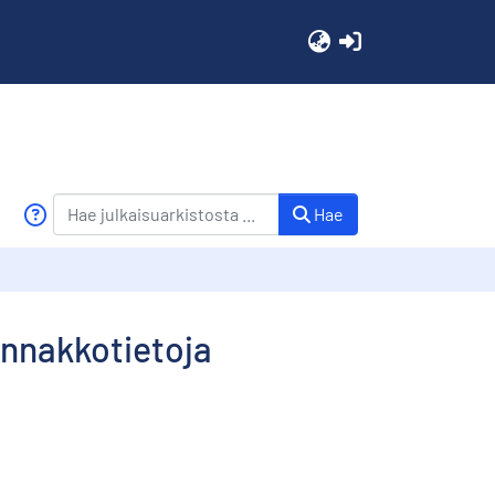
(current)
Hae
ennakkotietoja