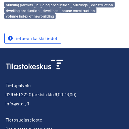
Avainsanat
building permits
building production
buildings
construction
dwelling production
dwellings
house construction
volume index of newbuilding
Tietueen kaikki tiedot
Tietopalvelu
029 551 2220
(arkisin klo 9.00-16.00)
info@stat.fi
Tietosuojaseloste
Saavutettavuusseloste