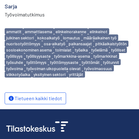
Sarja
Työvoimatutkimus
Avainsanat
ammatit
ammattiasema
elinkeinorakenne
elinkeinot
julkinen sektori
kokoaikatyö
lomautus
määräaikainen työ
nuorisotyöttömyys
osa-aikatyö
palkansaajat
pitkäaikaistyötön
sosioekonominen asema
toimialat
työaika
työelämä
työlliset
työllisyys
työllisyysaste
työmarkkina-asema
työmarkkinat
työsuhde
työttömyys
työttömyysaste
työttömät
työtunnit
työvoima
työvoiman ulkopuolella olevat
työvoimaosuus
viikkotyöaika
yksityinen sektori
yrittäjät
Tietueen kaikki tiedot