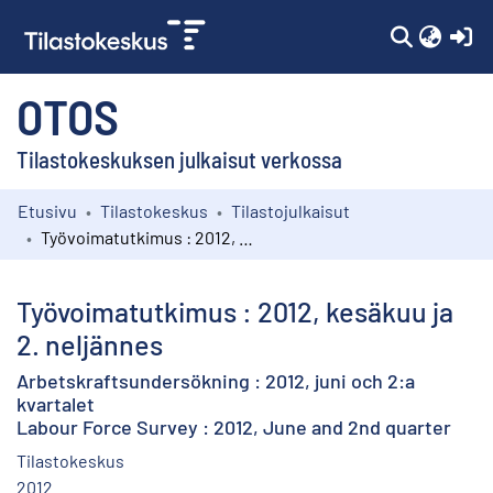
(c
OTOS
Tilastokeskuksen julkaisut verkossa
Etusivu
Tilastokeskus
Tilastojulkaisut
Kokoelmat
Työvoimatutkimus : 2012, kesäkuu ja 2. neljännes
Selaa
Työvoimatutkimus : 2012, kesäkuu ja
2. neljännes
Arbetskraftsundersökning : 2012, juni och 2:a
kvartalet
Labour Force Survey : 2012, June and 2nd quarter
Tilastokeskus
2012