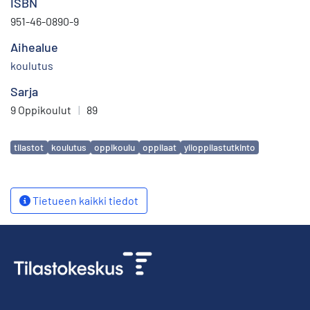
ISBN
951-46-0890-9
Aihealue
koulutus
Sarja
9 Oppikoulut
|
89
Avainsanat
tilastot
koulutus
oppikoulu
oppilaat
ylioppilastutkinto
Tietueen kaikki tiedot