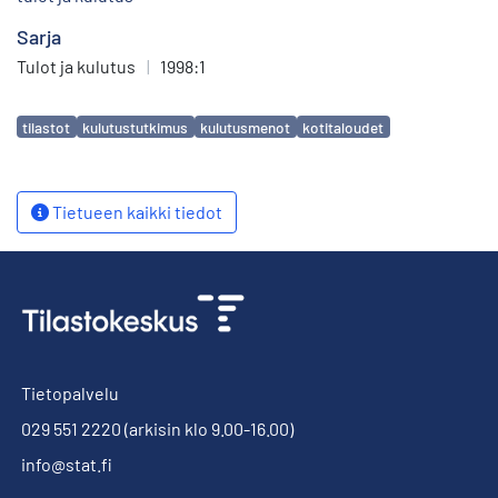
Sarja
Tulot ja kulutus
|
1998:1
Avainsanat
tilastot
kulutustutkimus
kulutusmenot
kotitaloudet
Tietueen kaikki tiedot
Tietopalvelu
029 551 2220
(arkisin klo 9.00-16.00)
info@stat.fi