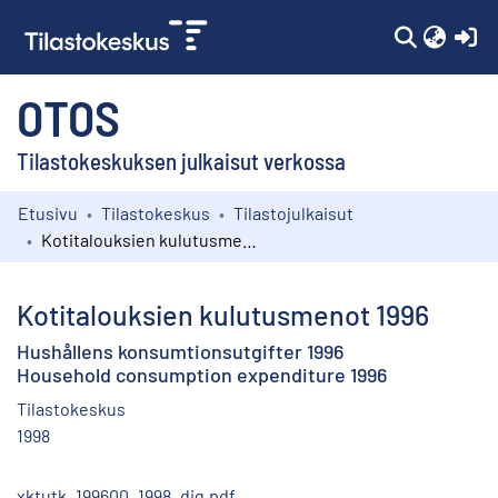
(c
OTOS
Tilastokeskuksen julkaisut verkossa
Etusivu
Tilastokeskus
Tilastojulkaisut
Kokoelmat
Kotitalouksien kulutusmenot 1996
Selaa
Kotitalouksien kulutusmenot 1996
Hushållens konsumtionsutgifter 1996
Household consumption expenditure 1996
Tilastokeskus
1998
xktutk_199600_1998_dig.pdf