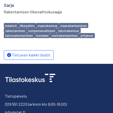
Sarja
Rakentamisen liikevaihtokuvaaja
Avainsanat
indeksit
liikevaihto
maarakennus
maarakentaminen
rakentaminen
suhdannevaihtelut
talonrakennus
talonrakentaminen
toimialat
vesirakentaminen
yritykset
Tietueen kaikki tiedot
Tietopalvelu
029 551 2220
(arkisin klo 9.00-16.00)
info@stat.fi