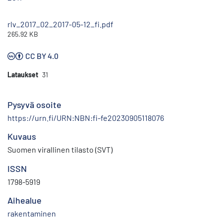
rlv_2017_02_2017-05-12_fi.pdf
265.92 KB
CC BY 4.0
Lataukset
31
Pysyvä osoite
https://urn.fi/URN:NBN:fi-fe20230905118076
Kuvaus
Suomen virallinen tilasto (SVT)
ISSN
1798-5919
Aihealue
rakentaminen