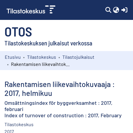
(c
OTOS
Tilastokeskuksen julkaisut verkossa
Etusivu
Tilastokeskus
Tilastojulkaisut
Kokoelmat
Rakentamisen liikevaihtokuvaaja : 2017, helmikuu
Selaa
Rakentamisen liikevaihtokuvaaja :
2017, helmikuu
Omsättningsindex för byggverksamhet : 2017,
februari
Index of turnover of construction : 2017, February
Tilastokeskus
2017