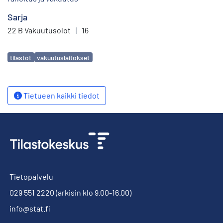
Sarja
22 B Vakuutusolot
|
16
Avainsanat
tilastot
vakuutuslaitokset
Tietueen kaikki tiedot
Tietopalvelu
029 551 2220
(arkisin klo 9.00-16.00)
info@stat.fi