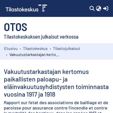
(c
OTOS
Tilastokeskuksen julkaisut verkossa
Etusivu
Tilastokeskus
Tilastojulkaisut
Kokoelmat
Vakuutustarkastajan kertomus paikallisten paloapu- ja eläinvakuutusyhdistysten toiminnasta vuosina 1917 ja 1918
Selaa
Vakuutustarkastajan kertomus
paikallisten paloapu- ja
eläinvakuutusyhdistysten toiminnasta
vuosina 1917 ja 1918
Rapport sur l'etat des associations de bailliage et de
paroisse pour assurance contre l'incendie et contre