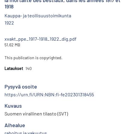
la mortalité des bestiaux, dans les années 1917 et
1918
Kauppa- ja teollisuustoimikunta
1922
xvakt_ppe_1917-1918_1922_dig.pdf
51.62 MB
This publication is copyrighted.
Lataukset
140
Pysyvä osoite
https://urn.fi/URN:NBN:fi-fe202301318455
Kuvaus
Suomen virallinen tilasto (SVT)
Aihealue
rahoitus ja vakuutus