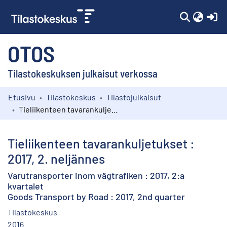
(c
OTOS
Tilastokeskuksen julkaisut verkossa
Etusivu
Tilastokeskus
Tilastojulkaisut
Kokoelmat
Tieliikenteen tavarankuljetukset : 2017, 2. neljännes
Selaa
Tieliikenteen tavarankuljetukset :
2017, 2. neljännes
Varutransporter inom vägtrafiken : 2017, 2:a
kvartalet
Goods Transport by Road : 2017, 2nd quarter
Tilastokeskus
2016