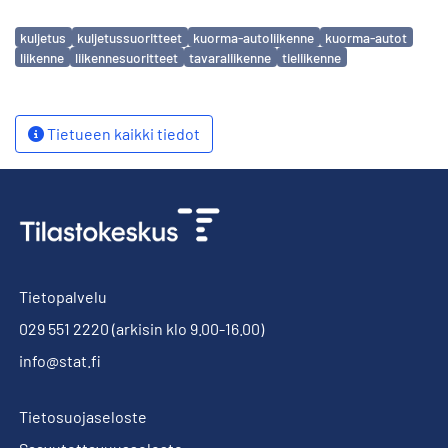
Avainsanat
kuljetus
kuljetussuoritteet
kuorma-autoliikenne
kuorma-autot
liikenne
liikennesuoritteet
tavaraliikenne
tieliikenne
Tietueen kaikki tiedot
Tietopalvelu
029 551 2220
(arkisin klo 9.00-16.00)
info@stat.fi
Tietosuojaseloste