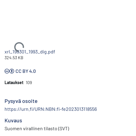
Ladataan...
xrl_199301_1993_dig.pdf
324.53 KB
CC BY 4.0
Lataukset
109
Pysyvä osoite
https://urn.fi/URN:NBN:fi-fe2023013118556
Kuvaus
Suomen virallinen tilasto (SVT)