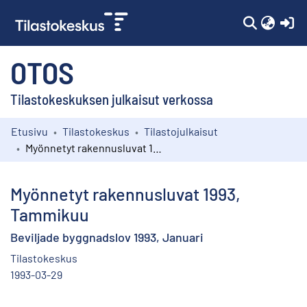
(c
OTOS
Tilastokeskuksen julkaisut verkossa
Etusivu
Tilastokeskus
Tilastojulkaisut
Kokoelmat
Myönnetyt rakennusluvat 1993, Tammikuu
Selaa
Myönnetyt rakennusluvat 1993,
Tammikuu
Beviljade byggnadslov 1993, Januari
Tilastokeskus
1993-03-29