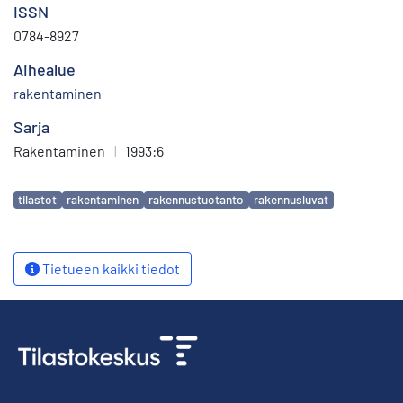
ISSN
0784-8927
Aihealue
rakentaminen
Sarja
Rakentaminen
|
1993:6
Avainsanat
tilastot
rakentaminen
rakennustuotanto
rakennusluvat
Tietueen kaikki tiedot