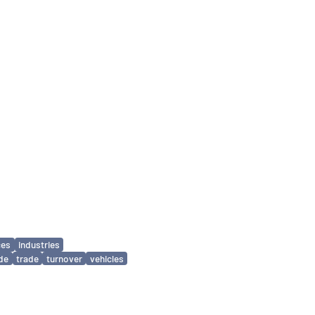
ces
industries
ade
trade
turnover
vehicles