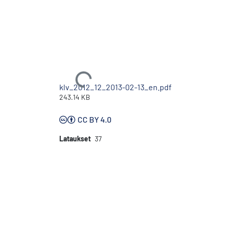
Ladataan...
klv_2012_12_2013-02-13_en.pdf
243.14 KB
CC BY 4.0
Lataukset
37