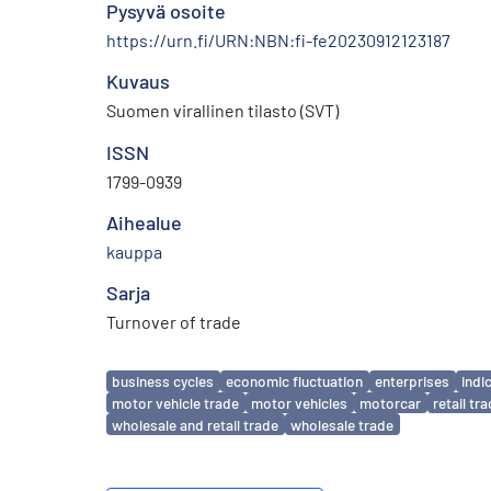
Pysyvä osoite
https://urn.fi/URN:NBN:fi-fe20230912123187
Kuvaus
Suomen virallinen tilasto (SVT)
ISSN
1799-0939
Aihealue
kauppa
Sarja
Turnover of trade
Avainsanat
business cycles
economic fluctuation
enterprises
indi
motor vehicle trade
motor vehicles
motorcar
retail tr
wholesale and retail trade
wholesale trade