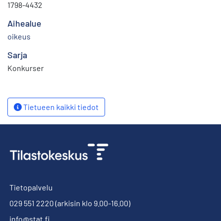
1798-4432
Aihealue
oikeus
Sarja
Konkurser
Tietueen kaikki tiedot
Tietopalvelu
029 551 2220
(arkisin klo 9.00-16.00)
info@stat.fi