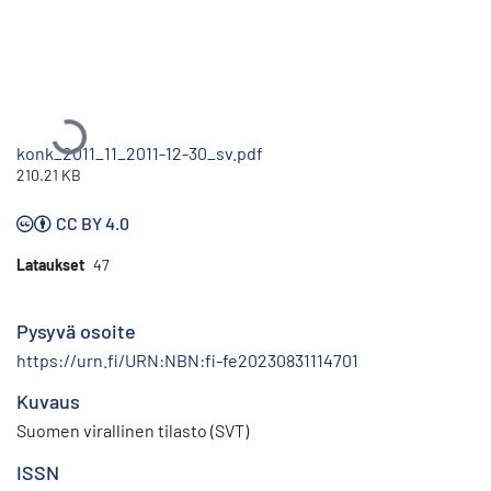
Ladataan...
konk_2011_11_2011-12-30_sv.pdf
210.21 KB
CC BY 4.0
Lataukset
47
Pysyvä osoite
https://urn.fi/URN:NBN:fi-fe20230831114701
Kuvaus
Suomen virallinen tilasto (SVT)
ISSN