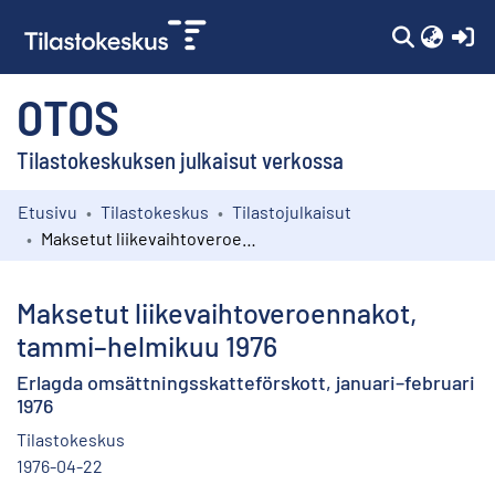
(c
OTOS
Tilastokeskuksen julkaisut verkossa
Etusivu
Tilastokeskus
Tilastojulkaisut
Kokoelmat
Maksetut liikevaihtoveroennakot, tammi–helmikuu 1976
Selaa
Maksetut liikevaihtoveroennakot,
tammi–helmikuu 1976
Erlagda omsättningsskatteförskott, januari–februari
1976
Tilastokeskus
1976-04-22