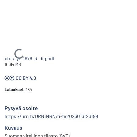
Ladataan...
xtds_yr_1976_3_dig.pdf
10.94 MB
CC BY 4.0
Lataukset
184
Pysyvä osoite
https://urn.fi/URN:NBN:fi-fe2023013123199
Kuvaus
Suomen virallinen tilasto (SVT)