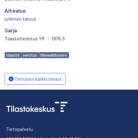
Aihealue
julkinen talous
Sarja
Tilastotiedotus YR
|
1976:3
Avainsanat
tilastot
verotus
liikevaihtovero
Tietueen kaikki tiedot
Tietopalvelu