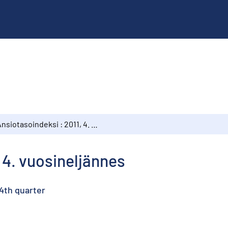
Ansiotasoindeksi : 2011, 4. vuosineljännes
 4. vuosineljännes
 4th quarter