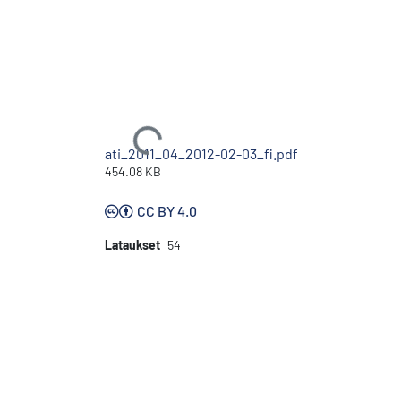
Ladataan...
ati_2011_04_2012-02-03_fi.pdf
454.08 KB
CC BY 4.0
Lataukset
54