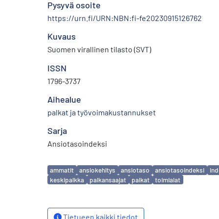
Pysyvä osoite
https://urn.fi/URN:NBN:fi-fe20230915126762
Kuvaus
Suomen virallinen tilasto (SVT)
ISSN
1796-3737
Aihealue
palkat ja työvoimakustannukset
Sarja
Ansiotasoindeksi
Avainsanat
ammatit
ansiokehitys
ansiotaso
ansiotasoindeksi
ind
keskipalkka
palkansaajat
palkat
toimialat
Tietueen kaikki tiedot