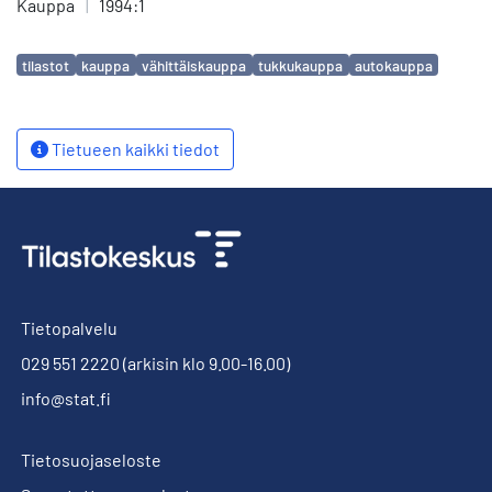
Kauppa
|
1994:1
Avainsanat
tilastot
kauppa
vähittäiskauppa
tukkukauppa
autokauppa
Tietueen kaikki tiedot
Tietopalvelu
029 551 2220
(arkisin klo 9.00-16.00)
info@stat.fi
Tietosuojaseloste