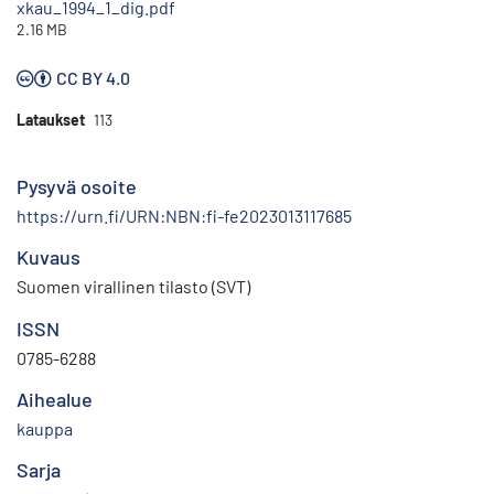
xkau_1994_1_dig.pdf
2.16 MB
CC BY 4.0
Lataukset
113
Pysyvä osoite
https://urn.fi/URN:NBN:fi-fe2023013117685
Kuvaus
Suomen virallinen tilasto (SVT)
ISSN
0785-6288
Aihealue
kauppa
Sarja