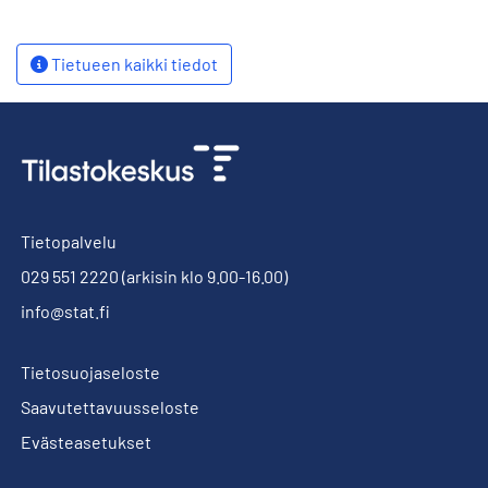
Tietueen kaikki tiedot
Tietopalvelu
029 551 2220
(arkisin klo 9.00-16.00)
info@stat.fi
Tietosuojaseloste
Saavutettavuusseloste
Evästeasetukset