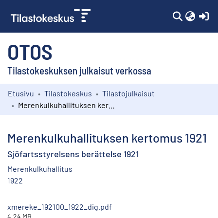
(c
OTOS
Tilastokeskuksen julkaisut verkossa
Etusivu
Tilastokeskus
Tilastojulkaisut
Kokoelmat
Merenkulkuhallituksen kertomus 1921
Selaa
Merenkulkuhallituksen kertomus 1921
Sjöfartsstyrelsens berättelse 1921
Merenkulkuhallitus
1922
xmereke_192100_1922_dig.pdf
4.24 MB