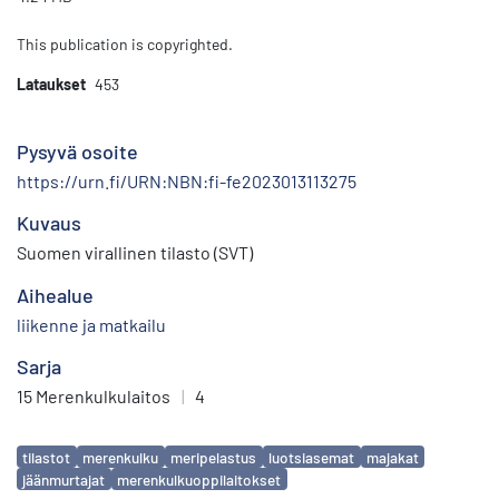
This publication is copyrighted.
Lataukset
453
Pysyvä osoite
https://urn.fi/URN:NBN:fi-fe2023013113275
Kuvaus
Suomen virallinen tilasto (SVT)
Aihealue
liikenne ja matkailu
Sarja
15 Merenkulkulaitos
|
4
Avainsanat
tilastot
merenkulku
meripelastus
luotsiasemat
majakat
jäänmurtajat
merenkulkuoppilaitokset