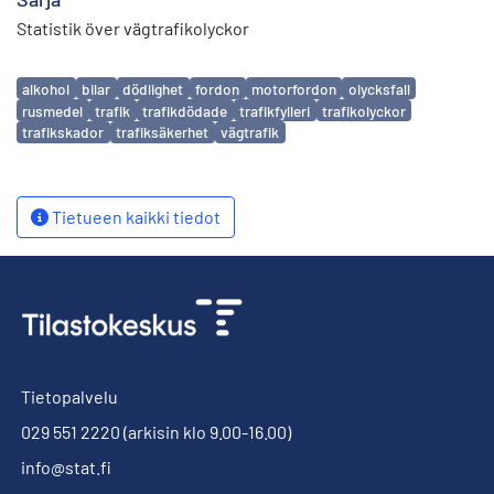
Statistik över vägtrafikolyckor
Avainsanat
alkohol
bilar
dödlighet
fordon
motorfordon
olycksfall
rusmedel
trafik
trafikdödade
trafikfylleri
trafikolyckor
trafikskador
trafiksäkerhet
vägtrafik
Tietueen kaikki tiedot
Tietopalvelu
029 551 2220
(arkisin klo 9.00-16.00)
info@stat.fi