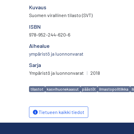
Kuvaus
Suomen virallinen tilasto (SVT)
ISBN
978–952–244–620–6
Aihealue
ympäristö ja luonnonvarat
Sarja
Ympäristö ja luonnonvarat
|
2018
Avainsanat
tilastot
kasvihuonekaasut
päästöt
ilmastopolitiikka
i
Tietueen kaikki tiedot