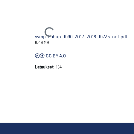
Ladataan...
yymp_kahup_1990-2017_2018_19735_net.pdf
6.49 MB
CC BY 4.0
Lataukset
164