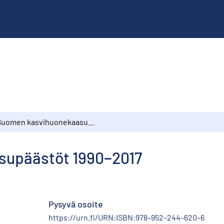
Suomen kasvihuonekaasupäästöt 1990−2017
supäästöt 1990−2017
Pysyvä osoite
https://urn.fi/URN:ISBN:978–952–244–620–6