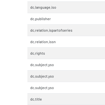
dc.language.iso
dc.publisher
dc.relation.ispartofseries
dc.relation.issn
dc.rights
dc.subject.yso
dc.subject.yso
dc.subject.yso
dc.title