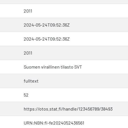
2011
2024-05-24T09:52:36Z
2024-05-24T09:52:36Z
2011
Suomen virallinen tilasto SVT
fulltext
52
https://otos.stat.fi/handle/123456789/38493
URN:NBN:fi-fe2024052436561