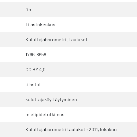
fin
Tilastokeskus
Kuluttajabarometri. Taulukot
1796-8658
CC BY 4.0
tilastot
kuluttajakäyttäytyminen
mielipidetutkimus
Kuluttajabarometri taulukot : 2011, lokakuu