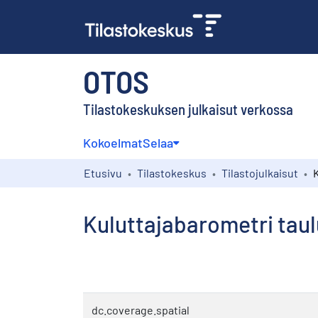
OTOS
Tilastokeskuksen julkaisut verkossa
Kokoelmat
Selaa
Etusivu
Tilastokeskus
Tilastojulkaisut
Kuluttajabarometri taulu
dc.coverage.spatial