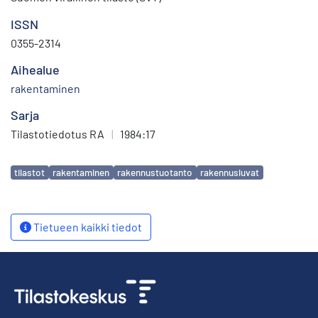
ISSN
0355-2314
Aihealue
rakentaminen
Sarja
Tilastotiedotus RA
|
1984:17
Avainsanat
tilastot
rakentaminen
rakennustuotanto
rakennusluvat
Tietueen kaikki tiedot