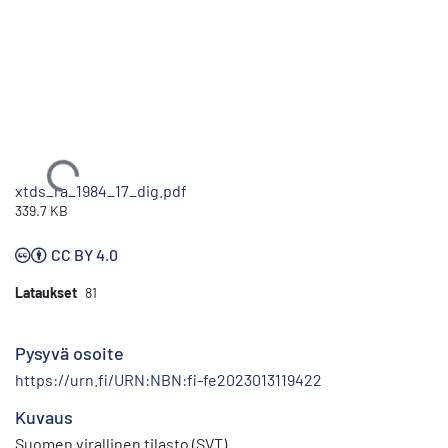
Ladataan...
xtds_ra_1984_17_dig.pdf
339.7 KB
CC BY 4.0
Lataukset
81
Pysyvä osoite
https://urn.fi/URN:NBN:fi-fe2023013119422
Kuvaus
Suomen virallinen tilasto (SVT)