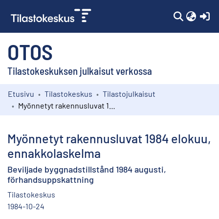
(c
OTOS
Tilastokeskuksen julkaisut verkossa
Etusivu
Tilastokeskus
Tilastojulkaisut
Kokoelmat
Myönnetyt rakennusluvat 1984 elokuu, ennakkolaskelma
Selaa
Myönnetyt rakennusluvat 1984 elokuu,
ennakkolaskelma
Beviljade byggnadstillstånd 1984 augusti,
förhandsuppskattning
Tilastokeskus
1984-10-24