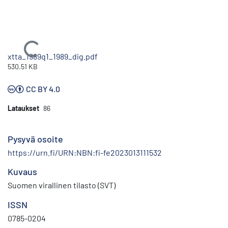
Ladataan...
xtta_1989q1_1989_dig.pdf
530.51 KB
CC BY 4.0
Lataukset
86
Pysyvä osoite
https://urn.fi/URN:NBN:fi-fe2023013111532
Kuvaus
Suomen virallinen tilasto (SVT)
ISSN
0785-0204