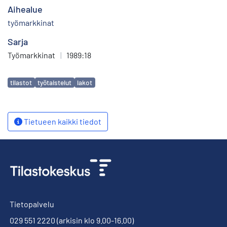
Aihealue
työmarkkinat
Sarja
Työmarkkinat
|
1989:18
Avainsanat
tilastot
työtaistelut
lakot
Tietueen kaikki tiedot
Tietopalvelu
029 551 2220
(arkisin klo 9.00-16.00)