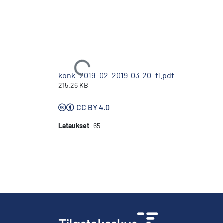
Ladataan...
konk_2019_02_2019-03-20_fi.pdf
215.26 KB
CC BY 4.0
Lataukset
65