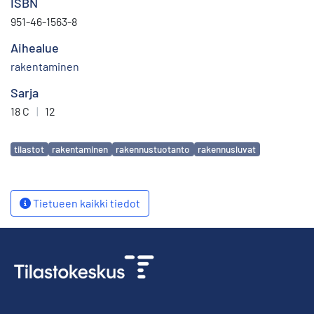
ISBN
951-46-1563-8
Aihealue
rakentaminen
Sarja
18 C
|
12
Avainsanat
tilastot
rakentaminen
rakennustuotanto
rakennusluvat
Tietueen kaikki tiedot