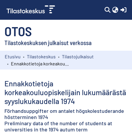
(c
OTOS
Tilastokeskuksen julkaisut verkossa
Etusivu
Tilastokeskus
Tilastojulkaisut
Kokoelmat
Ennakkotietoja korkeakouluopiskelijain lukumäärästä syyslukukaudella 1974
Selaa
Ennakkotietoja
korkeakouluopiskelijain lukumäärästä
syyslukukaudella 1974
Förhandsuppgifter om antalet högskolestuderande
höstterminen 1974
Preliminary data of the number of students at
universities in the 1974 autum term