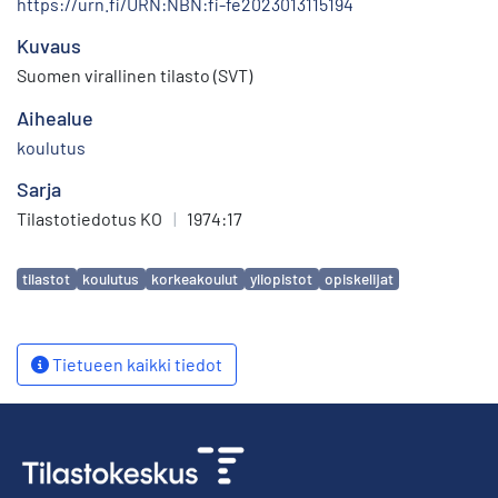
https://urn.fi/URN:NBN:fi-fe2023013115194
Kuvaus
Suomen virallinen tilasto (SVT)
Aihealue
koulutus
Sarja
Tilastotiedotus KO
|
1974:17
Avainsanat
tilastot
koulutus
korkeakoulut
yliopistot
opiskelijat
Tietueen kaikki tiedot