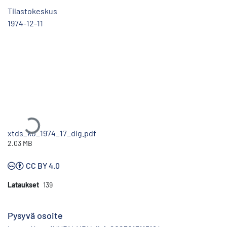
Tilastokeskus
1974-12-11
Ladataan...
xtds_ko_1974_17_dig.pdf
2.03 MB
CC BY 4.0
Lataukset
139
Pysyvä osoite